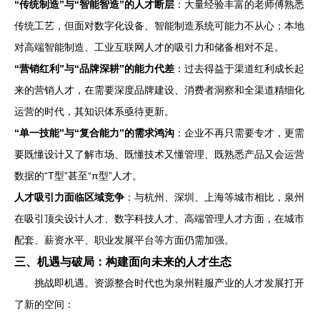
“传统制造”与“智能智造”的人才断层
：大量经验丰富的老师傅熟悉
传统工艺，但面对数字化设备、智能制造系统可能力不从心；本地
对高端智能制造、工业互联网人才的吸引力和储备相对不足。
“营销红利”与“品牌深耕”的能力代差
：过去得益于渠道红利成长起
来的营销人才，在需要深度品牌建设、消费者洞察和全渠道精细化
运营的时代，其知识体系亟待更新。
“单一技能”与“复合能力”的需求鸿沟
：企业不再只需要专才，更需
要既懂设计又了解市场、既懂技术又懂管理、既熟悉产品又会运营
数据的“T型”甚至“π型”人才。
人才吸引力面临区域竞争
：与杭州、深圳、上海等城市相比，泉州
在吸引顶尖设计人才、数字科技人才、高端管理人才方面，在城市
配套、薪资水平、职业发展平台等方面仍需加强。
三、机遇与破局：构建面向未来的人才生态
挑战即机遇。资源整合时代也为泉州鞋服产业的人才发展打开
了新的空间：