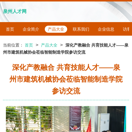
泉州人才网
首页
企业简介
产品大全
联系我们
企业信息
访客
>
>
当前位置：
首页
产品大全
深化产教融合 共育技能人才——泉
州市建筑机械协会莅临智能制造学院参访交流
深化产教融合 共育技能人才——泉
州市建筑机械协会莅临智能制造学院
参访交流