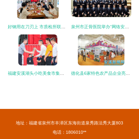
好钢用在刀刃上 市质检所联合国家茶叶质检中心深入祥华乡开展技术服务 助力茶产业绿色发展
泉州市正骨医院举办“网络安全宣传周”活动，共筑安全防线
福建安溪湖头小吃美食市集走进泉州古城
德化县6家特色农产品企业亮相第十届海峡两岸（泉州）农产品采购订货会
地址：福建省泉州市丰泽区东海街道泉秀路法秀大厦803
电话：1806010**